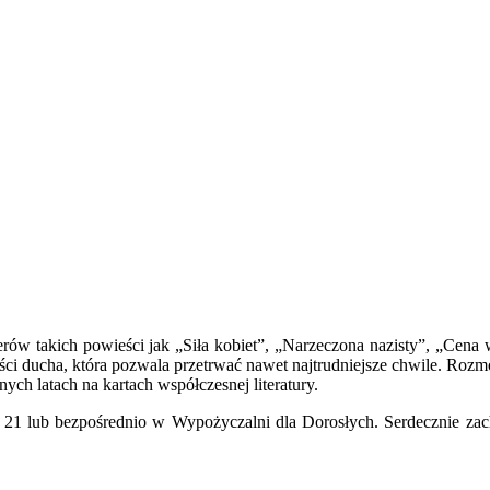
erów takich powieści jak „Siła kobiet”, „Narzeczona nazisty”, „Cena 
ci ducha, która pozwala przetrwać nawet najtrudniejsze chwile. Rozmow
ch latach na kartach współczesnej literatury.
21 lub bezpośrednio w Wypożyczalni dla Dorosłych. Serdecznie zachę