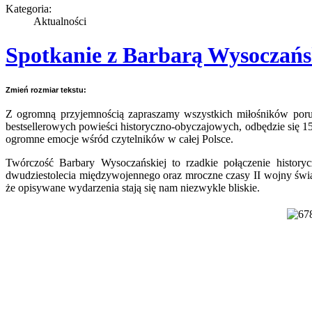
Kategoria:
Aktualności
Spotkanie z Barbarą Wysoczań
Zmień rozmiar tekstu:
Z ogromną przyjemnością zapraszamy wszystkich miłośników porusz
bestsellerowych powieści historyczno-obyczajowych, odbędzie się 15 m
ogromne emocje wśród czytelników w całej Polsce.
Twórczość Barbary Wysoczańskiej to rzadkie połączenie history
dwudziestolecia międzywojennego oraz mroczne czasy II wojny świato
że opisywane wydarzenia stają się nam niezwykle bliskie.