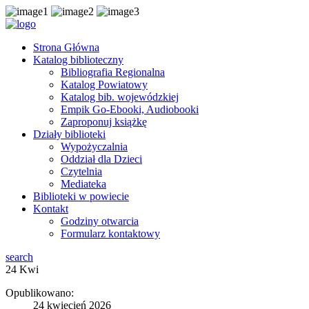
Strona Główna
Katalog biblioteczny
Bibliografia Regionalna
Katalog Powiatowy
Katalog bib. wojewódzkiej
Empik Go-Ebooki, Audiobooki
Zaproponuj książkę
Działy biblioteki
Wypożyczalnia
Oddział dla Dzieci
Czytelnia
Mediateka
Biblioteki w powiecie
Kontakt
Godziny otwarcia
Formularz kontaktowy
search
24
Kwi
Opublikowano:
24 kwiecień 2026