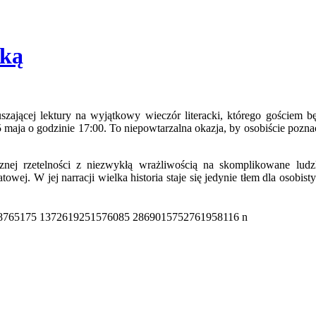
ską
ającej lektury na wyjątkowy wieczór literacki, którego gościem bę
aja o godzinie 17:00. To niepowtarzalna okazja, by osobiście poznać t
cznej rzetelności z niezwykłą wrażliwością na skomplikowane lu
wej. W jej narracji wielka historia staje się jedynie tłem dla osobis