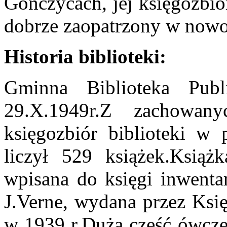
Gończycach, jej księgozbió
dobrze zaopatrzony w nowo
Historia biblioteki:
Gminna Biblioteka Pub
29.X.1949r.Z zachowa
księgozbiór biblioteki w 
liczył 529 książek.Książk
wpisana do księgi inwenta
J.Verne, wydana przez Ksi
w 1939 r.Duża część ówcze