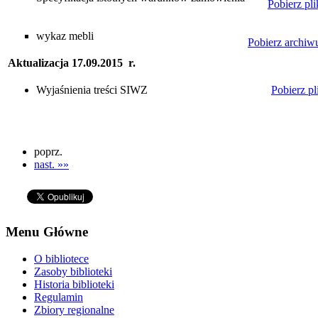
Pobierz p
wykaz mebli
Pobierz archi
Aktualizacja 17.09.2015 r.
Wyjaśnienia treści SIWZ
Pobierz p
poprz.
nast. »»
Menu Główne
O bibliotece
Zasoby biblioteki
Historia biblioteki
Regulamin
Zbiory regionalne