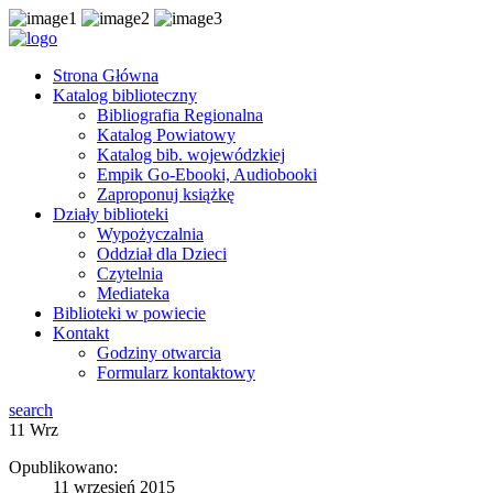
Strona Główna
Katalog biblioteczny
Bibliografia Regionalna
Katalog Powiatowy
Katalog bib. wojewódzkiej
Empik Go-Ebooki, Audiobooki
Zaproponuj książkę
Działy biblioteki
Wypożyczalnia
Oddział dla Dzieci
Czytelnia
Mediateka
Biblioteki w powiecie
Kontakt
Godziny otwarcia
Formularz kontaktowy
search
11
Wrz
Opublikowano:
11 wrzesień 2015