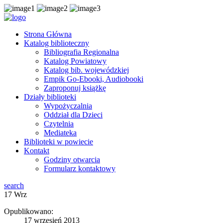
Strona Główna
Katalog biblioteczny
Bibliografia Regionalna
Katalog Powiatowy
Katalog bib. wojewódzkiej
Empik Go-Ebooki, Audiobooki
Zaproponuj książkę
Działy biblioteki
Wypożyczalnia
Oddział dla Dzieci
Czytelnia
Mediateka
Biblioteki w powiecie
Kontakt
Godziny otwarcia
Formularz kontaktowy
search
17
Wrz
Opublikowano:
17 wrzesień 2013