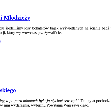
 i Młodzieży
ciu śledziliśmy losy bohaterów bajek wyświetlanych na ścianie bądź 
cji, który wy wówczas przeżywaliście.
y
skiego
niny, a po paru minutach było ją słychać zewsząd."
Ten cytat pochodzi
o w nim wydarzenia, wybuchu Powstania Warszawskiego.