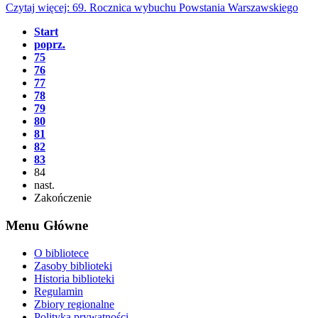
Czytaj więcej: 69. Rocznica wybuchu Powstania Warszawskiego
Start
poprz.
75
76
77
78
79
80
81
82
83
84
nast.
Zakończenie
Menu Główne
O bibliotece
Zasoby biblioteki
Historia biblioteki
Regulamin
Zbiory regionalne
Polityka prywatności