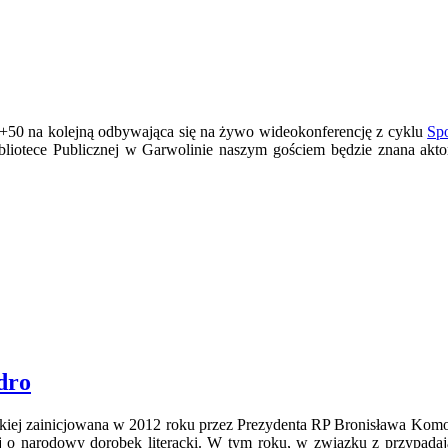
+50 na kolejną odbywająca się na żywo wideokonferencję z cyklu
Spo
otece Publicznej w Garwolinie naszym gościem będzie znana aktorka 
dro
olskiej zainicjowana w 2012 roku przez Prezydenta RP Bronisława Komo
j o narodowy dorobek literacki. W tym roku, w związku z przypadaj