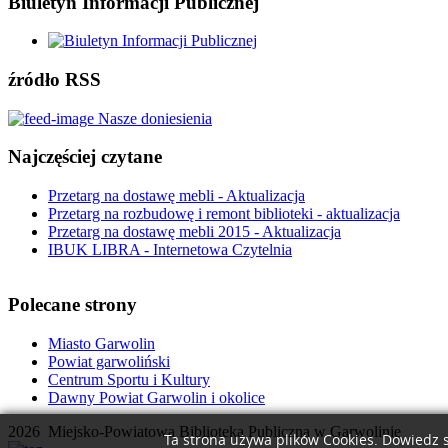
Biuletyn Informacji Publicznej
źródło RSS
Nasze doniesienia
Najczęściej czytane
Przetarg na dostawę mebli - Aktualizacja
Przetarg na rozbudowę i remont biblioteki - aktualizacja
Przetarg na dostawę mebli 2015 - Aktualizacja
IBUK LIBRA - Internetowa Czytelnia
Polecane strony
Miasto Garwolin
Powiat garwoliński
Centrum Sportu i Kultury
Dawny Powiat Garwolin i okolice
2026 Miejsko-Powiatowa Biblioteka Publiczna w Garwolinie
Ta strona używa plików Cookies. Dowiedz s