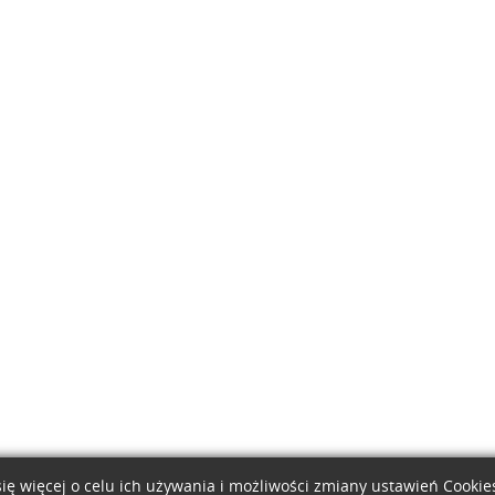
ię więcej o celu ich używania i możliwości zmiany ustawień Cooki