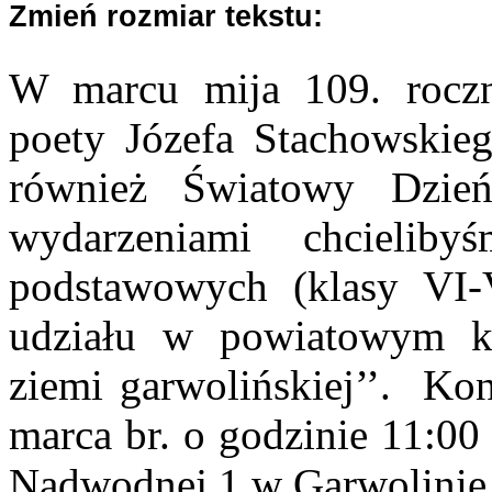
Zmień rozmiar tekstu:
W marcu mija 109. roczn
poety Józefa Stachowskie
również Światowy Dzie
wydarzeniami chcielib
podstawowych (klasy VI-
udziału w powiatowym kon
ziemi garwolińskiej’’. Ko
marca br. o godzinie 11:00 
Nadwodnej 1 w Garwolinie