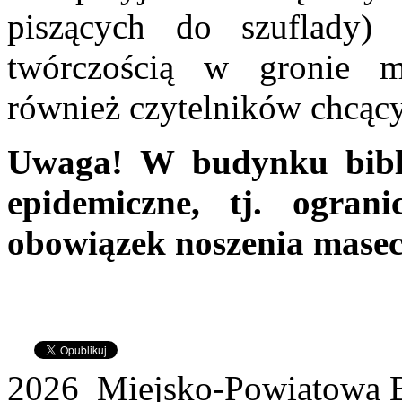
piszących do szuflady) 
twórczością w gronie m
również czytelników chcący
Uwaga! W budynku bibli
epidemiczne, tj. ograni
obowiązek noszenia masecz
2026 Miejsko-Powiatowa B