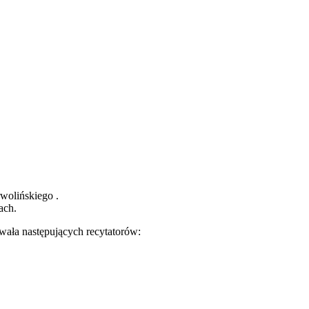
wolińskiego .
ach.
ała następujących recytatorów: