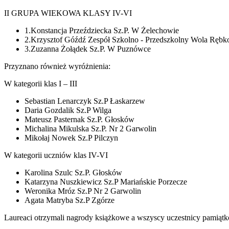
II GRUPA WIEKOWA KLASY IV-VI
1.Konstancja Przeździecka Sz.P. W Żelechowie
2.Krzysztof Góźdź Zespół Szkolno - Przedszkolny Wola Ręb
3.Zuzanna Żołądek Sz.P. W Puznówce
Przyznano również wyróżnienia:
W kategorii klas I – III
Sebastian Lenarczyk Sz.P Łaskarzew
Daria Gozdalik Sz.P Wilga
Mateusz Pasternak Sz.P. Głosków
Michalina Mikulska Sz.P. Nr 2 Garwolin
Mikołaj Nowek Sz.P Pilczyn
W kategorii uczniów klas IV-VI
Karolina Szulc Sz.P. Głosków
Katarzyna Nuszkiewicz Sz.P Mariańskie Porzecze
Weronika Mróz Sz.P Nr 2 Garwolin
Agata Matryba Sz.P Zgórze
Laureaci otrzymali nagrody książkowe a wszyscy uczestnicy pamią