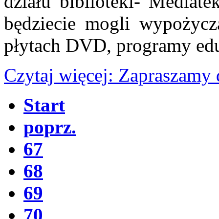
działu biblioteki- Mediate
będziecie mogli wypożycz
płytach DVD, programy edu
Czytaj więcej: Zapraszamy 
Start
poprz.
67
68
69
70