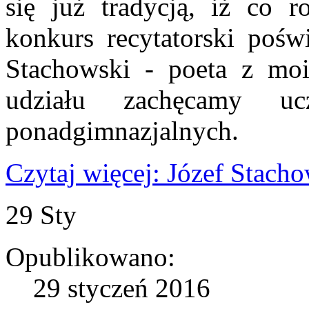
się już tradycją, iż co r
konkurs recytatorski pośw
Stachowski - poeta z mo
udziału zachęcamy u
ponadgimnazjalnych.
Czytaj więcej: Józef Stacho
29
Sty
Opublikowano:
29 styczeń 2016