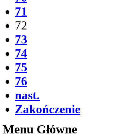
71
72
73
74
75
76
nast.
Zakończenie
Menu Główne